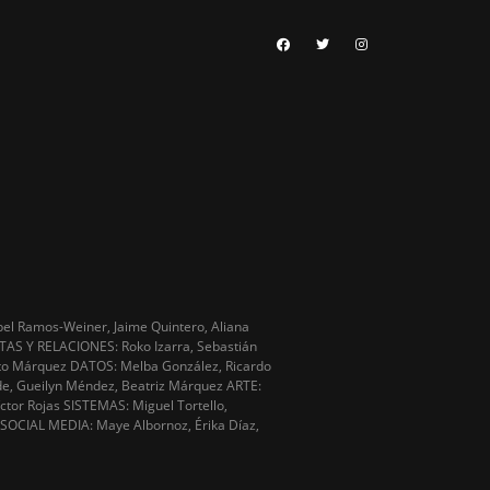
bel Ramos-Weiner, Jaime Quintero, Aliana
TAS Y RELACIONES: Roko Izarra, Sebastián
to Márquez DATOS: Melba González, Ricardo
, Gueilyn Méndez, Beatriz Márquez ARTE:
tor Rojas SISTEMAS: Miguel Tortello,
s SOCIAL MEDIA: Maye Albornoz, Érika Díaz,