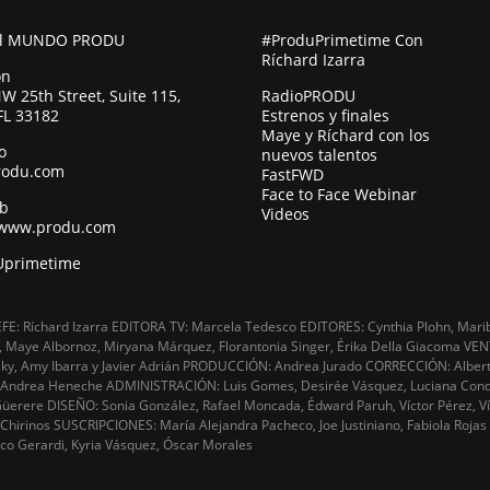
al MUNDO PRODU
#ProduPrimetime Con
Ríchard Izarra
ón
W 25th Street, Suite 115,
RadioPRODU
FL 33182
Estrenos y finales
Maye y Ríchard con los
o
nuevos talentos
rodu.com
FastFWD
Face to Face Webinar
eb
Videos
/www.produ.com
primetime
FE: Ríchard Izarra EDITORA TV: Marcela Tedesco EDITORES: Cynthia Plohn, Mari
 Maye Albornoz, Miryana Márquez, Florantonia Singer, Érika Della Giacoma VEN
ky, Amy Ibarra y Javier Adrián PRODUCCIÓN: Andrea Jurado CORRECCIÓN: Alber
 Andrea Heneche ADMINISTRACIÓN: Luis Gomes, Desirée Vásquez, Luciana Conde
üerere DISEÑO: Sonia González, Rafael Moncada, Édward Paruh, Víctor Pérez, Víc
Chirinos SUSCRIPCIONES: María Alejandra Pacheco, Joe Justiniano, Fabiola Roja
o Gerardi, Kyria Vásquez, Óscar Morales