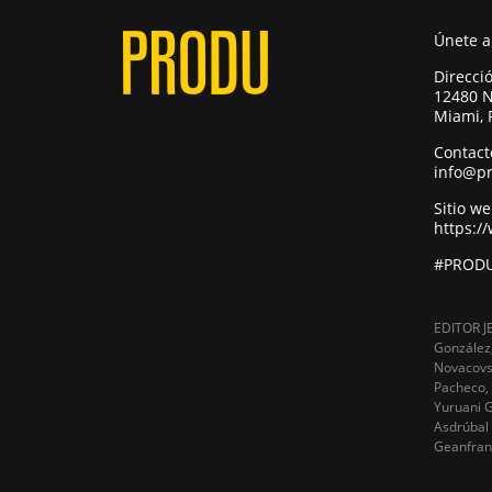
Únete 
Direcci
12480 N
Miami, 
Contact
info@p
Sitio w
https:/
#PRODU
EDITOR JE
González,
Novacovs
Pacheco,
Yuruani G
Asdrúbal 
Geanfranc