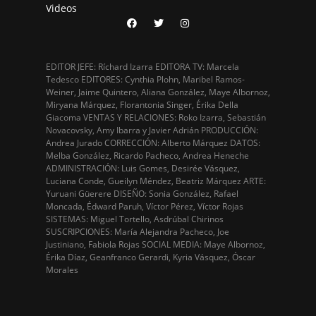
Videos
EDITOR JEFE: Ríchard Izarra EDITORA TV: Marcela
Tedesco EDITORES: Cynthia Plohn, Maribel Ramos-
Weiner, Jaime Quintero, Aliana González, Maye Albornoz,
Miryana Márquez, Florantonia Singer, Érika Della
Giacoma VENTAS Y RELACIONES: Roko Izarra, Sebastián
Novacovsky, Amy Ibarra y Javier Adrián PRODUCCIÓN:
Andrea Jurado CORRECCIÓN: Alberto Márquez DATOS:
Melba González, Ricardo Pacheco, Andrea Heneche
ADMINISTRACIÓN: Luis Gomes, Desirée Vásquez,
Luciana Conde, Gueilyn Méndez, Beatriz Márquez ARTE:
Yuruani Güerere DISEÑO: Sonia González, Rafael
Moncada, Édward Paruh, Víctor Pérez, Víctor Rojas
SISTEMAS: Miguel Tortello, Asdrúbal Chirinos
SUSCRIPCIONES: María Alejandra Pacheco, Joe
Justiniano, Fabiola Rojas SOCIAL MEDIA: Maye Albornoz,
Érika Díaz, Geanfranco Gerardi, Kyria Vásquez, Óscar
Morales