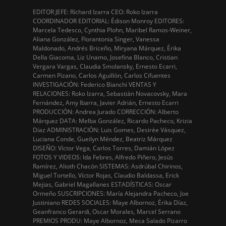
EDITOR JEFE: Ríchard Izarra CEO: Roko Izarra
COORDINADOR EDITORIAL: Édison Monroy EDITORES:
Marcela Tedesco, Cynthia Plohn, Maribel Ramos-Weiner,
Aliana González, Florantonia Singer, Vanessa
Maldonado, Andrés Briceño, Miryana Márquez, Érika
Della Giacoma, Liz Unamo, Josefina Blanco, Cristian
Vergara Vargas, Claudia Smolansky, Ernesto Ecarri,
Carmen Pizano, Carlos Aguillón, Carlos Cifuentes
INVESTIGACIÓN: Federico Bianchi VENTAS Y
RELACIONES: Roko Izarra, Sebastián Novacovsky, Mara
Fernández, Amy Ibarra, Javier Adrián, Ernesto Ecarri
PRODUCCIÓN: Andrea Jurado CORRECCIÓN: Alberto
Márquez DATA: Melba González, Ricardo Pacheco, Krizia
Díaz ADMINISTRACIÓN: Luis Gomes, Desirée Vásquez,
Luciana Conde, Gueilyn Méndez, Beatriz Márquez
DISEÑO: Víctor Vega, Carlos Torres, Damián López
FOTOS Y VIDEOS: Ida Febres, Alfredo Piñero, Jesús
Ramírez, Alioth Chacón SISTEMAS: Asdrúbal Chirinos,
Miguel Tortello, Víctor Rojas, Claudio Baldassa, Erick
Mejias, Gabriel Magallanes ESTADÍSTICAS: Oscar
Ormeño SUSCRIPCIONES: María Alejandra Pacheco, Joe
Justiniano REDES SOCIALES: Maye Albornoz, Érika Díaz,
Geanfranco Gerardi, Oscar Morales, Marcel Serrano
PREMIOS PRODU: Maye Albornoz, Meca Salado Pizarro