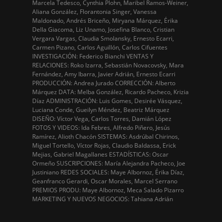
Marcela Tedesco, Cynthia Plohn, Maribel Ramos-Weiner,
Aliana González, Florantonia Singer, Vanessa
Maldonado, Andrés Briceño, Miryana Márquez, Érika
Della Giacoma, Liz Unamo, Josefina Blanco, Cristian
Vergara Vargas, Claudia Smolansky, Ernesto Ecarri,
Carmen Pizano, Carlos Aguillón, Carlos Cifuentes
INVESTIGACIÓN: Federico Bianchi VENTAS Y
RELACIONES: Roko Izarra, Sebastián Novacovsky, Mara
Fernández, Amy Ibarra, Javier Adrián, Ernesto Ecarri
PRODUCCIÓN: Andrea Jurado CORRECCIÓN: Alberto
Márquez DATA: Melba González, Ricardo Pacheco, Krizia
Díaz ADMINISTRACIÓN: Luis Gomes, Desirée Vásquez,
Luciana Conde, Gueilyn Méndez, Beatriz Márquez
DISEÑO: Víctor Vega, Carlos Torres, Damián López
FOTOS Y VIDEOS: Ida Febres, Alfredo Piñero, Jesús
Ramírez, Alioth Chacón SISTEMAS: Asdrúbal Chirinos,
Miguel Tortello, Víctor Rojas, Claudio Baldassa, Erick
Mejias, Gabriel Magallanes ESTADÍSTICAS: Oscar
Ormeño SUSCRIPCIONES: María Alejandra Pacheco, Joe
Justiniano REDES SOCIALES: Maye Albornoz, Érika Díaz,
Geanfranco Gerardi, Oscar Morales, Marcel Serrano
PREMIOS PRODU: Maye Albornoz, Meca Salado Pizarro
MARKETING Y NUEVOS NEGOCIOS: Tahiana Adrián