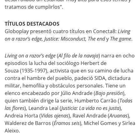
tratamos de cumplirlos”.
TÍTULOS DESTACADOS
Globoplay presentó cuatro títulos en Conecta8:
Living
on a razor’s edge, Justice: Misconduct, The end
y
The game
.
Living on a razor’s edge
(
Al filo de la navaja
) narra en ocho
episodios la lucha del sociólogo Herbert de
Souza (1935-1997), activista que en su camino de lucha
contra el hambre del pueblo, padeció SIDA, dictadura
militar, hemofilia y obstáculos personales. Tiene un
elenco encabezado por Júlio Andrade (
Bajo presión
),
quien también dirige la serie, Humberto Carrão (
Todas
las flores
), Leandra Leal (
Justicia: La vida no es justa
),
Andreia Horta (
Vidas ajenas
), Ravel Andrade (
Aruanas
),
Walderez de Barros (
Éramos seis
), Michel Gomes y Sirlea
Aleixo.