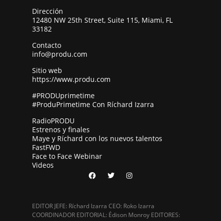
Dirección
12480 NW 25th Street, Suite 115, Miami, FL
33182
Contacto
info@produ.com
Sitio web
https://www.produ.com
#PRODUprimetime
#ProduPrimetime Con Ríchard Izarra
RadioPRODU
Estrenos y finales
Maye y Ríchard con los nuevos talentos
FastFWD
Face to Face Webinar
Videos
EDITOR JEFE: Ríchard Izarra CEO: Roko Izarra
COORDINADOR EDITORIAL: Édison Monroy EDITORES: