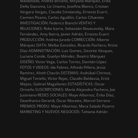
Maldonado, Andrés Briceño, Miryana Márquez, Érika
Della Giacoma, Liz Unamo, Josefina Blanco, Cristian
Vergara Vargas, Claudia Smolansky, Ernesto Ecarri,
Carmen Pizano, Carlos Aguillón, Carlos Cifuentes
INVESTIGACIÓN: Federico Bianchi VENTAS Y
RELACIONES: Roko Izarra, Sebastián Novacovsky, Mara
Fernández, Amy Ibarra, Javier Adrián, Ernesto Ecarri
PRODUCCIÓN: Andrea Jurado CORRECCIÓN: Alberto
Márquez DATA: Melba González, Ricardo Pacheco, Krizia
Díaz ADMINISTRACIÓN: Luis Gomes, Desirée Vásquez,
Luciana Conde, Gueilyn Méndez, Beatriz Márquez
DISEÑO: Víctor Vega, Carlos Torres, Damián López
FOTOS Y VIDEOS: Ida Febres, Alfredo Piñero, Jesús
Ramírez, Alioth Chacón SISTEMAS: Asdrúbal Chirinos,
Miguel Tortello, Víctor Rojas, Claudio Baldassa, Erick
Mejias, Gabriel Magallanes ESTADÍSTICAS: Oscar
Ormeño SUSCRIPCIONES: María Alejandra Pacheco, Joe
Justiniano REDES SOCIALES: Maye Albornoz, Érika Díaz,
Geanfranco Gerardi, Oscar Morales, Marcel Serrano
PREMIOS PRODU: Maye Albornoz, Meca Salado Pizarro
MARKETING Y NUEVOS NEGOCIOS: Tahiana Adrián