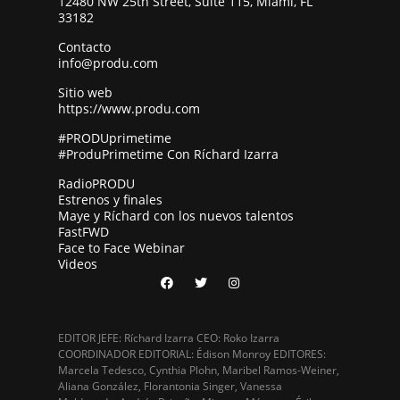
12480 NW 25th Street, Suite 115, Miami, FL
33182
Contacto
info@produ.com
Sitio web
https://www.produ.com
#PRODUprimetime
#ProduPrimetime Con Ríchard Izarra
RadioPRODU
Estrenos y finales
Maye y Ríchard con los nuevos talentos
FastFWD
Face to Face Webinar
Videos
EDITOR JEFE: Ríchard Izarra CEO: Roko Izarra
COORDINADOR EDITORIAL: Édison Monroy EDITORES:
Marcela Tedesco, Cynthia Plohn, Maribel Ramos-Weiner,
Aliana González, Florantonia Singer, Vanessa