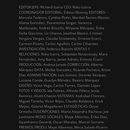
EDITOR JEFE: Ríchard Izarra CEO: Roko Izarra
COORDINADOR EDITORIAL: Édison Monroy EDITORES:
Marcela Tedesco, Cynthia Plohn, Maribel Ramos-Weiner,
Aliana González, Florantonia Singer, Vanessa
Maldonado, Andrés Briceño, Miryana Márquez, Érika
Della Giacoma, Liz Unamo, Josefina Blanco, Cristian
Vergara Vargas, Claudia Smolansky, Ernesto Ecarri,
Carmen Pizano, Carlos Aguillón, Carlos Cifuentes
INVESTIGACIÓN: Federico Bianchi VENTAS Y
RELACIONES: Roko Izarra, Sebastián Novacovsky, Mara
Fernández, Amy Ibarra, Javier Adrián, Ernesto Ecarri
PRODUCCIÓN: Andrea Jurado CORRECCIÓN: Alberto
Márquez DATA: Melba González, Ricardo Pacheco, Krizia
Díaz ADMINISTRACIÓN: Luis Gomes, Desirée Vásquez,
Luciana Conde, Gueilyn Méndez, Beatriz Márquez
DISEÑO: Víctor Vega, Carlos Torres, Damián López
FOTOS Y VIDEOS: Ida Febres, Alfredo Piñero, Jesús
Ramírez, Alioth Chacón SISTEMAS: Asdrúbal Chirinos,
Miguel Tortello, Víctor Rojas, Claudio Baldassa, Erick
Mejias, Gabriel Magallanes ESTADÍSTICAS: Oscar
Ormeño SUSCRIPCIONES: María Alejandra Pacheco, Joe
Justiniano REDES SOCIALES: Maye Albornoz, Érika Díaz,
Geanfranco Gerardi, Oscar Morales, Marcel Serrano
PREMIOS PRODU: Maye Albornoz, Meca Salado Pizarro