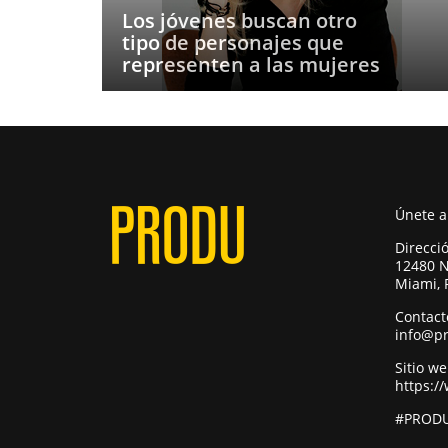
Los jóvenes buscan otro
tipo de personajes que
representen a las mujeres
Únete 
Direcci
12480 N
Miami, 
Contact
info@p
Sitio w
https:/
#PRODU