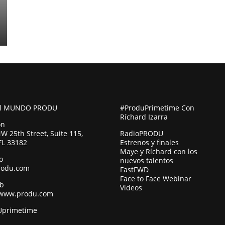
al MUNDO PRODU
#ProduPrimetime Con
Ríchard Izarra
ón
W 25th Street, Suite 115,
RadioPRODU
FL 33182
Estrenos y finales
Maye y Ríchard con los
o
nuevos talentos
rodu.com
FastFWD
Face to Face Webinar
eb
Videos
/www.produ.com
primetime