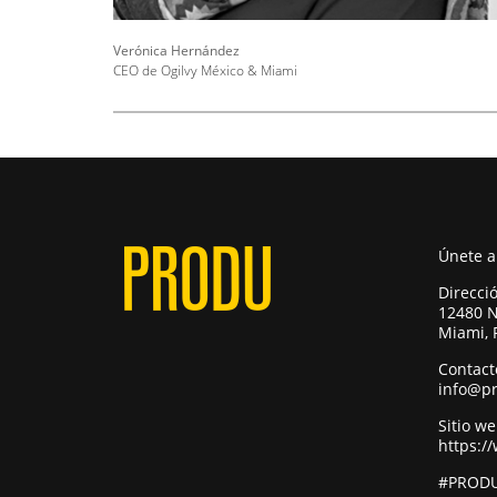
Verónica Hernández
CEO de Ogilvy México & Miami
Únete 
Direcci
12480 N
Miami, 
Contact
info@p
Sitio w
https:/
#PRODU