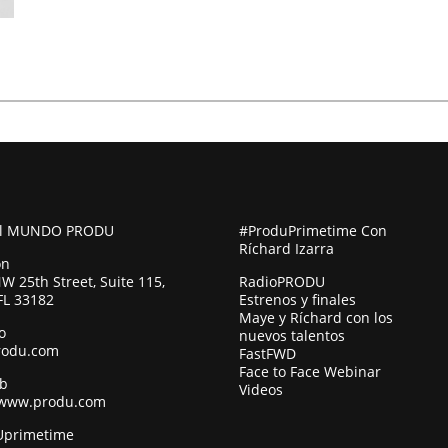
al MUNDO PRODU
#ProduPrimetime Con
Ríchard Izarra
ón
W 25th Street, Suite 115,
RadioPRODU
FL 33182
Estrenos y finales
Maye y Ríchard con los
o
nuevos talentos
rodu.com
FastFWD
Face to Face Webinar
eb
Videos
/www.produ.com
primetime