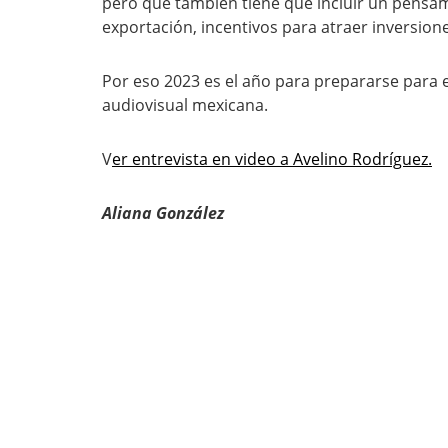
pero que también tiene que incluir un pensam
exportación, incentivos para atraer inversion
Por eso 2023 es el año para prepararse para e
audiovisual mexicana.
V
er entrevista en video a Avelino Rodríguez.
Ali
ana González