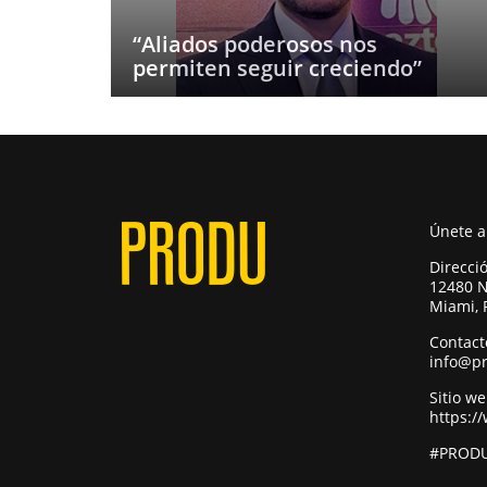
“Aliados poderosos nos
permiten seguir creciendo”
Únete 
Direcci
12480 N
Miami, 
Contact
info@p
Sitio w
https:/
#PRODU