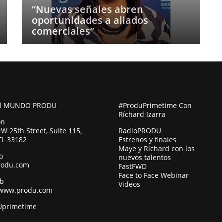
“Nuevas señales abren
oportunidades a aliados
comerciales”
al MUNDO PRODU
#ProduPrimetime Con
Ríchard Izarra
ón
W 25th Street, Suite 115,
RadioPRODU
FL 33182
Estrenos y finales
Maye y Ríchard con los
o
nuevos talentos
rodu.com
FastFWD
Face to Face Webinar
eb
Videos
/www.produ.com
primetime