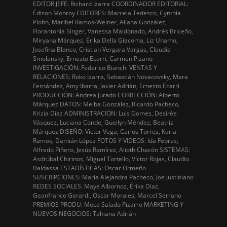
EDITOR JEFE: Richard Izarra COORDINADOR EDITORIAL:
Édison Monroy EDITORES: Marcela Tedesco, Cynthia
Plohn, Maribel Ramos-Weiner, Aliana González,
Florantonia Singer, Vanessa Maldonado, Andrés Briceño,
Miryana Márquez, Érika Della Giacoma, Liz Unamo,
Josefina Blanco, Cristian Vergara Vargas, Claudia
Smolansky, Ernesto Ecarri, Carmen Pizano
INVESTIGACIÓN: Federico Bianchi VENTAS Y
RELACIONES: Roko Izarra, Sebastián Novacovsky, Mara
Fernández, Amy Ibarra, Javier Adrián, Ernesto Ecarri
PRODUCCIÓN: Andrea Jurado CORRECCIÓN: Alberto
Márquez DATOS: Melba González, Ricardo Pacheco,
Krizia Díaz ADMINISTRACIÓN: Luis Gomes, Desirée
Vásquez, Luciana Conde, Gueilyn Méndez, Beatriz
Márquez DISEÑO: Víctor Vega, Carlos Torres, Karla
Ramos, Damián López FOTOS Y VIDEOS: Ida Febres,
Alfredo Piñero, Jesús Ramírez, Alioth Chacón SISTEMAS:
Asdrúbal Chirinos, Miguel Tortello, Víctor Rojas, Claudio
Baldassa ESTADÍSTICAS: Oscar Ormeño
SUSCRIPCIONES: María Alejandra Pacheco, Joe Justiniano
REDES SOCIALES: Maye Albornoz, Érika Díaz,
Geanfranco Gerardi, Oscar Morales, Marcel Serrano
PREMIOS PRODU: Meca Salado Pizarro MARKETING Y
NUEVOS NEGOCIOS: Tahiana Adrián