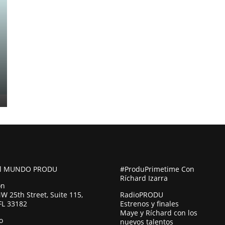
al MUNDO PRODU
#ProduPrimetime Con
Ríchard Izarra
ón
W 25th Street, Suite 115,
RadioPRODU
FL 33182
Estrenos y finales
Maye y Ríchard con los
o
nuevos talentos