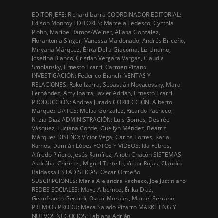
EDITOR JEFE: Richard Izarra COORDINADOR EDITORIAL:
Édison Monroy EDITORES: Marcela Tedesco, Cynthia
Plohn, Maribel Ramos-Weiner, Aliana González,
Florantonia Singer, Vanessa Maldonado, Andrés Briceño,
Miryana Márquez, Érika Della Giacoma, Liz Unamo,
Josefina Blanco, Cristian Vergara Vargas, Claudia
Smolansky, Ernesto Ecarri, Carmen Pizano
INVESTIGACIÓN: Federico Bianchi VENTAS Y
RELACIONES: Roko Izarra, Sebastián Novacovsky, Mara
Fernández, Amy Ibarra, Javier Adrián, Ernesto Ecarri
PRODUCCIÓN: Andrea Jurado CORRECCIÓN: Alberto
Márquez DATOS: Melba González, Ricardo Pacheco,
Krizia Díaz ADMINISTRACIÓN: Luis Gomes, Desirée
Vásquez, Luciana Conde, Gueilyn Méndez, Beatriz
Márquez DISEÑO: Víctor Vega, Carlos Torres, Karla
Ramos, Damián López FOTOS Y VIDEOS: Ida Febres,
Alfredo Piñero, Jesús Ramírez, Alioth Chacón SISTEMAS:
Asdrúbal Chirinos, Miguel Tortello, Víctor Rojas, Claudio
Baldassa ESTADÍSTICAS: Oscar Ormeño
SUSCRIPCIONES: María Alejandra Pacheco, Joe Justiniano
REDES SOCIALES: Maye Albornoz, Érika Díaz,
Geanfranco Gerardi, Oscar Morales, Marcel Serrano
PREMIOS PRODU: Meca Salado Pizarro MARKETING Y
NUEVOS NEGOCIOS: Tahiana Adrián