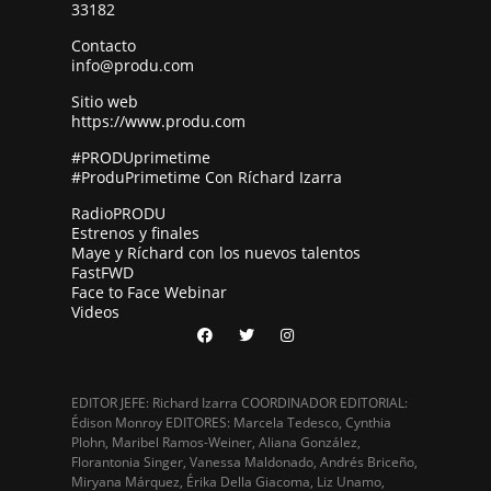
33182
Contacto
info@produ.com
Sitio web
https://www.produ.com
#PRODUprimetime
#ProduPrimetime Con Ríchard Izarra
RadioPRODU
Estrenos y finales
Maye y Ríchard con los nuevos talentos
FastFWD
Face to Face Webinar
Videos
EDITOR JEFE: Richard Izarra COORDINADOR EDITORIAL:
Édison Monroy EDITORES: Marcela Tedesco, Cynthia
Plohn, Maribel Ramos-Weiner, Aliana González,
Florantonia Singer, Vanessa Maldonado, Andrés Briceño,
Miryana Márquez, Érika Della Giacoma, Liz Unamo,