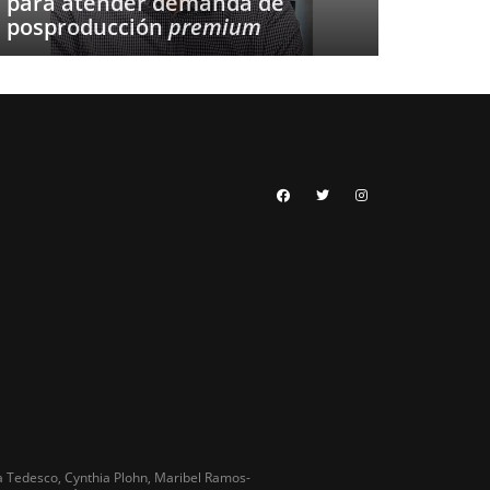
para atender demanda de
posproducción
premium
Tedesco, Cynthia Plohn, Maribel Ramos-