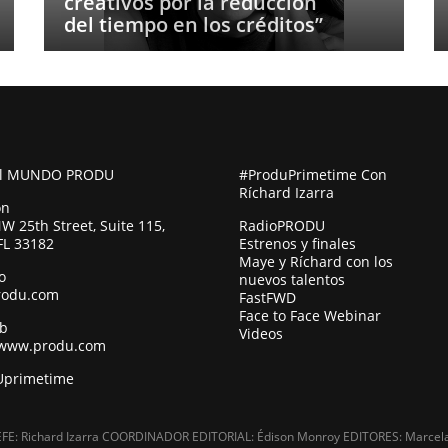
creativos por la reducción
del tiempo en los créditos”
al MUNDO PRODU
#ProduPrimetime Con
Ríchard Izarra
ón
W 25th Street, Suite 115,
RadioPRODU
FL 33182
Estrenos y finales
Maye y Ríchard con los
o
nuevos talentos
rodu.com
FastFWD
Face to Face Webinar
eb
Videos
/www.produ.com
primetime
EFE: Richard Izarra COORDINADOR EDITORIAL: Édison Monroy EDITORES: Marcela 