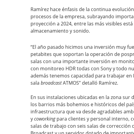
Ramírez hace énfasis de la continua evolución
procesos de la empresa, subrayando importan
proyección a 2024, entre las más visibles est
almacenamiento y sonido.
“El año pasado hicimos una inversión muy fu
petabites que soportan la operación de pos
salas con una importante inversión en monitor
con monitoreo HDR todas con Sony y todo nue
además tenemos capacidad para trabajar en 
sala
broadcast
ATMOS” detalló Ramírez.
En sus instalaciones ubicadas en la zona sur
los barrios más bohemios e históricos del paí
infraestructura que va desde agradables amb
y
coworking
para clientes y personal interno, 
salas de trabajo con seis salas de corrección
Broadcast y un servidor dotado de important