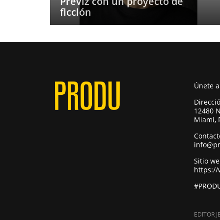
Previz con un proyecto de
ficción
Únete 
Direcci
12480 N
Miami, 
Contact
info@p
Sitio w
https:/
#PRODU
EDITOR J