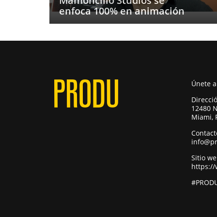
Mamoncillo Studios se
enfoca 100% en animación
Únete 
Direcci
12480 N
Miami, 
Contact
info@p
Sitio w
https:/
#PRODU