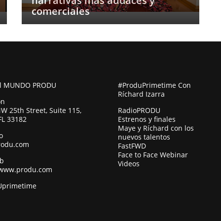
narrativas más audaces y
comerciales
al MUNDO PRODU
#ProduPrimetime Con
Ríchard Izarra
ón
W 25th Street, Suite 115,
RadioPRODU
FL 33182
Estrenos y finales
Maye y Ríchard con los
o
nuevos talentos
rodu.com
FastFWD
Face to Face Webinar
eb
Videos
/www.produ.com
primetime