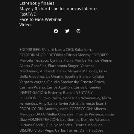
Estrenos y finales
Maye y Ríchard con los nuevos talentos
FastFWD
Face to Face Webinar
Videos
EDITOR JEFE: Ríchard Izarra CEO: Roko Izarra
COORDINADOR EDITORIAL: Édison Monroy EDITORES:
Marcela Tedesco, Cynthia Plohn, Maribel Ramos-Weiner,
Aliana González, Florantonia Singer, Vanessa
Maldonado, Andrés Briceño, Miryana Márquez, Érika
Della Giacoma, Liz Unamo, Josefina Blanco, Cristian
Vergara Vargas, Claudia Smolansky, Ernesto Ecarri,
Carmen Pizano, Carlos Aguillón, Carlos Cifuentes
INVESTIGACIÓN: Federico Bianchi VENTAS Y
RELACIONES: Roko Izarra, Sebastián Novacovsky, Mara
Fernández, Amy Ibarra, Javier Adrián, Ernesto Ecarri
PRODUCCIÓN: Andrea Jurado CORRECCIÓN: Alberto
Márquez DATA: Melba González, Ricardo Pacheco, Krizia
Díaz ADMINISTRACIÓN: Luis Gomes, Desirée Vásquez,
Luciana Conde, Gueilyn Méndez, Beatriz Márquez
DISEÑO: Víctor Vega, Carlos Torres, Damián López