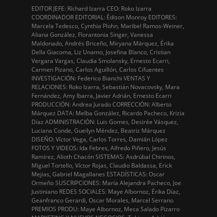
EDITOR JEFE: Ríchard Izarra CEO: Roko Izarra
COORDINADOR EDITORIAL: Édison Monroy EDITORES:
Marcela Tedesco, Cynthia Plohn, Maribel Ramos-Weiner,
Aliana González, Florantonia Singer, Vanessa
Maldonado, Andrés Briceño, Miryana Márquez, Érika
Della Giacoma, Liz Unamo, Josefina Blanco, Cristian
Vergara Vargas, Claudia Smolansky, Ernesto Ecarri,
Carmen Pizano, Carlos Aguillón, Carlos Cifuentes
INVESTIGACIÓN: Federico Bianchi VENTAS Y
RELACIONES: Roko Izarra, Sebastián Novacovsky, Mara
Fernández, Amy Ibarra, Javier Adrián, Ernesto Ecarri
PRODUCCIÓN: Andrea Jurado CORRECCIÓN: Alberto
Márquez DATA: Melba González, Ricardo Pacheco, Krizia
Díaz ADMINISTRACIÓN: Luis Gomes, Desirée Vásquez,
Luciana Conde, Gueilyn Méndez, Beatriz Márquez
DISEÑO: Víctor Vega, Carlos Torres, Damián López
FOTOS Y VIDEOS: Ida Febres, Alfredo Piñero, Jesús
Ramírez, Alioth Chacón SISTEMAS: Asdrúbal Chirinos,
Miguel Tortello, Víctor Rojas, Claudio Baldassa, Erick
Mejias, Gabriel Magallanes ESTADÍSTICAS: Oscar
Ormeño SUSCRIPCIONES: María Alejandra Pacheco, Joe
Justiniano REDES SOCIALES: Maye Albornoz, Érika Díaz,
Geanfranco Gerardi, Oscar Morales, Marcel Serrano
PREMIOS PRODU: Maye Albornoz, Meca Salado Pizarro