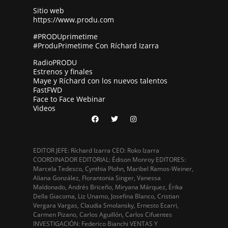
Sitio web
https://www.produ.com
#PRODUprimetime
#ProduPrimetime Con Ríchard Izarra
RadioPRODU
Estrenos y finales
Maye y Ríchard con los nuevos talentos
FastFWD
Face to Face Webinar
Videos
EDITOR JEFE: Ríchard Izarra CEO: Roko Izarra
COORDINADOR EDITORIAL: Édison Monroy EDITORES:
Marcela Tedesco, Cynthia Plohn, Maribel Ramos-Weiner,
Aliana González, Florantonia Singer, Vanessa
Maldonado, Andrés Briceño, Miryana Márquez, Érika
Della Giacoma, Liz Unamo, Josefina Blanco, Cristian
Vergara Vargas, Claudia Smolansky, Ernesto Ecarri,
Carmen Pizano, Carlos Aguillón, Carlos Cifuentes
INVESTIGACIÓN: Federico Bianchi VENTAS Y