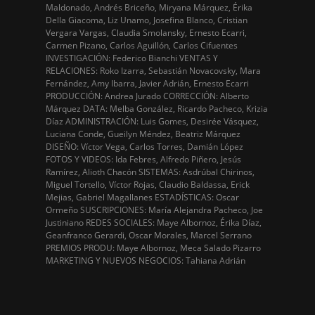
Maldonado, Andrés Briceño, Miryana Márquez, Érika
Della Giacoma, Liz Unamo, Josefina Blanco, Cristian
Vergara Vargas, Claudia Smolansky, Ernesto Ecarri,
Carmen Pizano, Carlos Aguillón, Carlos Cifuentes
INVESTIGACIÓN: Federico Bianchi VENTAS Y
RELACIONES: Roko Izarra, Sebastián Novacovsky, Mara
Fernández, Amy Ibarra, Javier Adrián, Ernesto Ecarri
PRODUCCIÓN: Andrea Jurado CORRECCIÓN: Alberto
Márquez DATA: Melba González, Ricardo Pacheco, Krizia
Díaz ADMINISTRACIÓN: Luis Gomes, Desirée Vásquez,
Luciana Conde, Gueilyn Méndez, Beatriz Márquez
DISEÑO: Víctor Vega, Carlos Torres, Damián López
FOTOS Y VIDEOS: Ida Febres, Alfredo Piñero, Jesús
Ramírez, Alioth Chacón SISTEMAS: Asdrúbal Chirinos,
Miguel Tortello, Víctor Rojas, Claudio Baldassa, Erick
Mejias, Gabriel Magallanes ESTADÍSTICAS: Oscar
Ormeño SUSCRIPCIONES: María Alejandra Pacheco, Joe
Justiniano REDES SOCIALES: Maye Albornoz, Érika Díaz,
Geanfranco Gerardi, Oscar Morales, Marcel Serrano
PREMIOS PRODU: Maye Albornoz, Meca Salado Pizarro
MARKETING Y NUEVOS NEGOCIOS: Tahiana Adrián