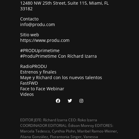
12480 NW 25th Street, Suite 115, Miami, FL
33182
Contacto
info@produ.com
Sitio web
https://www.produ.com
#PRODUprimetime
#ProduPrimetime Con Ríchard Izarra
RadioPRODU
Estrenos y finales
Maye y Ríchard con los nuevos talentos
FastFWD
Face to Face Webinar
Videos
EDITOR JEFE: Ríchard Izarra CEO: Roko Izarra
COORDINADOR EDITORIAL: Édison Monroy EDITORES:
Marcela Tedesco, Cynthia Plohn, Maribel Ramos-Weiner,
Aliana González, Florantonia Singer, Vanessa