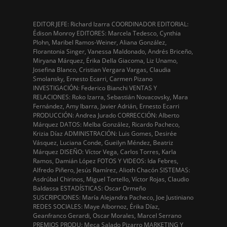
EDITOR JEFE: Richard Izarra COORDINADOR EDITORIAL:
Édison Monroy EDITORES: Marcela Tedesco, Cynthia
Plohn, Maribel Ramos-Weiner, Aliana González,
Florantonia Singer, Vanessa Maldonado, Andrés Briceño,
Miryana Márquez, Érika Della Giacoma, Liz Unamo,
Josefina Blanco, Cristian Vergara Vargas, Claudia
Smolansky, Ernesto Ecarri, Carmen Pizano
INVESTIGACIÓN: Federico Bianchi VENTAS Y
RELACIONES: Roko Izarra, Sebastián Novacovsky, Mara
Fernández, Amy Ibarra, Javier Adrián, Ernesto Ecarri
PRODUCCIÓN: Andrea Jurado CORRECCIÓN: Alberto
Márquez DATOS: Melba González, Ricardo Pacheco,
Krizia Díaz ADMINISTRACIÓN: Luis Gomes, Desirée
Vásquez, Luciana Conde, Gueilyn Méndez, Beatriz
Márquez DISEÑO: Víctor Vega, Carlos Torres, Karla
Ramos, Damián López FOTOS Y VIDEOS: Ida Febres,
Alfredo Piñero, Jesús Ramírez, Alioth Chacón SISTEMAS:
Asdrúbal Chirinos, Miguel Tortello, Víctor Rojas, Claudio
Baldassa ESTADÍSTICAS: Oscar Ormeño
SUSCRIPCIONES: María Alejandra Pacheco, Joe Justiniano
REDES SOCIALES: Maye Albornoz, Érika Díaz,
Geanfranco Gerardi, Oscar Morales, Marcel Serrano
PREMIOS PRODU: Meca Salado Pizarro MARKETING Y