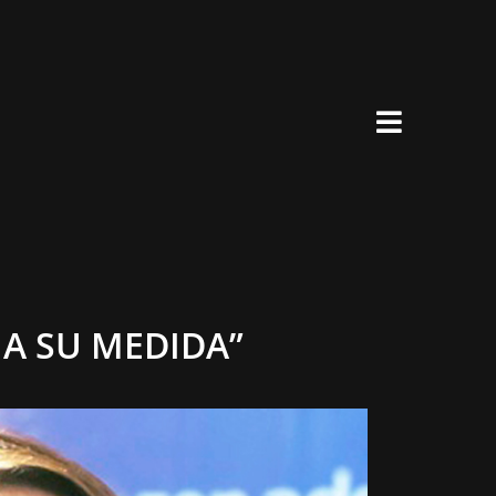
×
A SU MEDIDA”