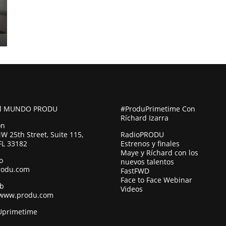
al MUNDO PRODU
#ProduPrimetime Con
Ríchard Izarra
ón
W 25th Street, Suite 115,
RadioPRODU
FL 33182
Estrenos y finales
Maye y Ríchard con los
o
nuevos talentos
rodu.com
FastFWD
Face to Face Webinar
eb
Videos
/www.produ.com
primetime