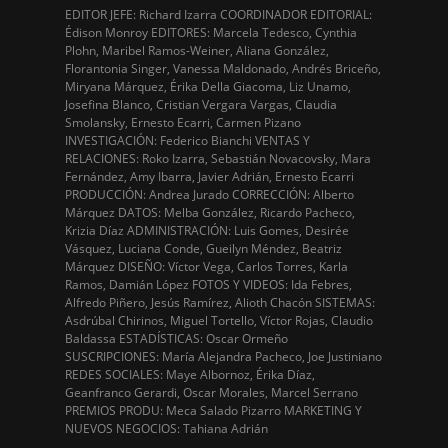
EDITOR JEFE: Richard Izarra COORDINADOR EDITORIAL:
Édison Monroy EDITORES: Marcela Tedesco, Cynthia
Plohn, Maribel Ramos-Weiner, Aliana González,
Florantonia Singer, Vanessa Maldonado, Andrés Briceño,
Miryana Márquez, Érika Della Giacoma, Liz Unamo,
Josefina Blanco, Cristian Vergara Vargas, Claudia
Smolansky, Ernesto Ecarri, Carmen Pizano
INVESTIGACIÓN: Federico Bianchi VENTAS Y
RELACIONES: Roko Izarra, Sebastián Novacovsky, Mara
Fernández, Amy Ibarra, Javier Adrián, Ernesto Ecarri
PRODUCCIÓN: Andrea Jurado CORRECCIÓN: Alberto
Márquez DATOS: Melba González, Ricardo Pacheco,
Krizia Díaz ADMINISTRACIÓN: Luis Gomes, Desirée
Vásquez, Luciana Conde, Gueilyn Méndez, Beatriz
Márquez DISEÑO: Víctor Vega, Carlos Torres, Karla
Ramos, Damián López FOTOS Y VIDEOS: Ida Febres,
Alfredo Piñero, Jesús Ramírez, Alioth Chacón SISTEMAS:
Asdrúbal Chirinos, Miguel Tortello, Víctor Rojas, Claudio
Baldassa ESTADÍSTICAS: Oscar Ormeño
SUSCRIPCIONES: María Alejandra Pacheco, Joe Justiniano
REDES SOCIALES: Maye Albornoz, Érika Díaz,
Geanfranco Gerardi, Oscar Morales, Marcel Serrano
PREMIOS PRODU: Meca Salado Pizarro MARKETING Y
NUEVOS NEGOCIOS: Tahiana Adrián